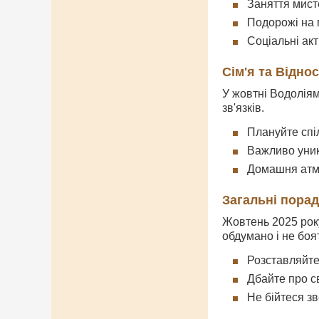
Заняття мист
Подорожі на 
Соціальні ак
Сім'я та Відно
У жовтні Водоліям
зв'язків.
Плануйте спі
Важливо уник
Домашня атмо
Загальні пора
Жовтень 2025 рок
обдумано і не боя
Розставляйте 
Дбайте про св
Не бійтеся зв