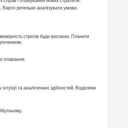
 справ і планування нових стратегій.
. Варто ретельно аналізувати умови.
ймовірність стресів буде високою. Планети
дпочинком.
бо плавання.
інтуїції та аналітичних здібностей. Водоліям
йбутньому.