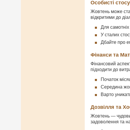
Особисті стос
Жовтень може стат
відкритими до діа
Для самотніх 
У сталих стос
Дбайте про е
Фінанси та Ма
Фінансовий аспек
підходити до витр
Початок міся
Середина жов
Варто уникати
Дозвілля та Хо
Жовтень — чудовий
задоволення та н