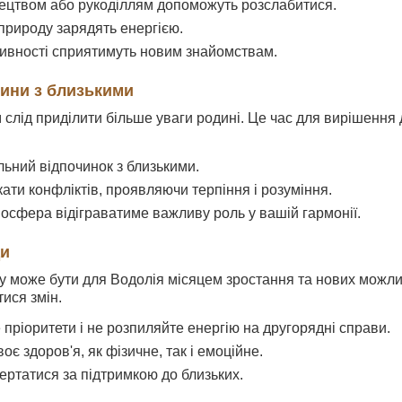
ецтвом або рукоділлям допоможуть розслабитися.
природу зарядять енергією.
тивності сприятимуть новим знайомствам.
сини з близькими
 слід приділити більше уваги родині. Це час для вирішення
льний відпочинок з близькими.
ати конфліктів, проявляючи терпіння і розуміння.
сфера відіграватиме важливу роль у вашій гармонії.
ди
у може бути для Водолія місяцем зростання та нових можли
тися змін.
пріоритети і не розпиляйте енергію на другорядні справи.
оє здоров'я, як фізичне, так і емоційне.
ертатися за підтримкою до близьких.