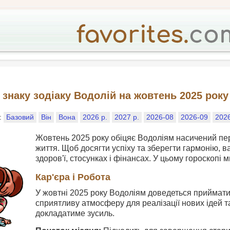
 знаку зодіаку Водолій на жовтень 2025 року
у:
Базовий
Він
Вона
2026 р.
2027 р.
2026-08
2026-09
202
Жовтень 2025 року обіцяє Водоліям насичений пер
життя. Щоб досягти успіху та зберегти гармонію, в
здоров'ї, стосунках і фінансах. У цьому гороскопі
Кар'єра і Робота
У жовтні 2025 року Водоліям доведеться приймат
сприятливу атмосферу для реалізації нових ідей та
докладатиме зусиль.