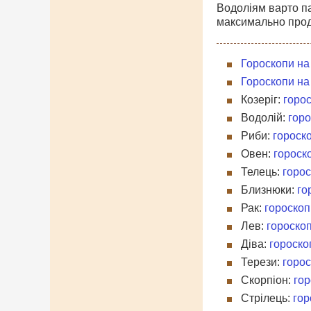
Водоліям варто па
максимально прод
Гороскопи на
Гороскопи на
Козеріг:
горос
Водолій:
горо
Риби:
гороско
Овен:
гороск
Телець:
горос
Близнюки:
го
Рак:
гороскоп
Лев:
гороскоп
Діва:
гороско
Терези:
горос
Скорпіон:
гор
Стрілець:
гор