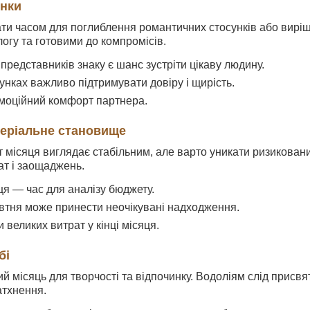
унки
и часом для поглиблення романтичних стосунків або виріше
логу та готовими до компромісів.
представників знаку є шанс зустріти цікаву людину.
унках важливо підтримувати довіру і щирість.
моційний комфорт партнера.
теріальне становище
т місяця виглядає стабільним, але варто уникати ризикова
ат і заощаджень.
ця — час для аналізу бюджету.
тня може принести неочікувані надходження.
 великих витрат у кінці місяця.
бі
 місяць для творчості та відпочинку. Водоліям слід присвя
атхнення.