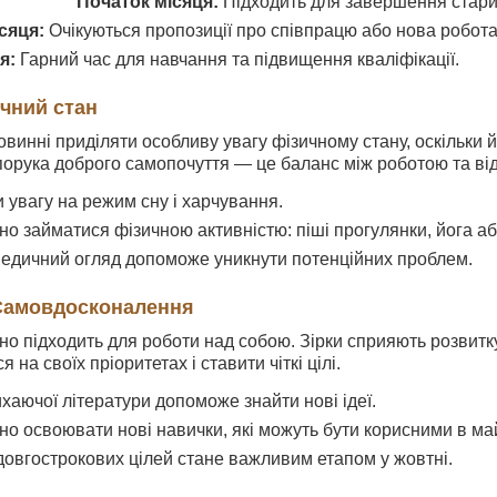
Початок місяця:
Підходить для завершення старих
сяця:
Очікуються пропозиції про співпрацю або нова робота
я:
Гарний час для навчання та підвищення кваліфікації.
ичний стан
повинні приділяти особливу увагу фізичному стану, оскільки 
порука доброго самопочуття — це баланс між роботою та ві
 увагу на режим сну і харчування.
о займатися фізичною активністю: піші прогулянки, йога а
едичний огляд допоможе уникнути потенційних проблем.
 Самовдосконалення
но підходить для роботи над собою. Зірки сприяють розвитку 
 на своїх пріоритетах і ставити чіткі цілі.
хаючої літератури допоможе знайти нові ідеї.
о освоювати нові навички, які можуть бути корисними в ма
овгострокових цілей стане важливим етапом у жовтні.