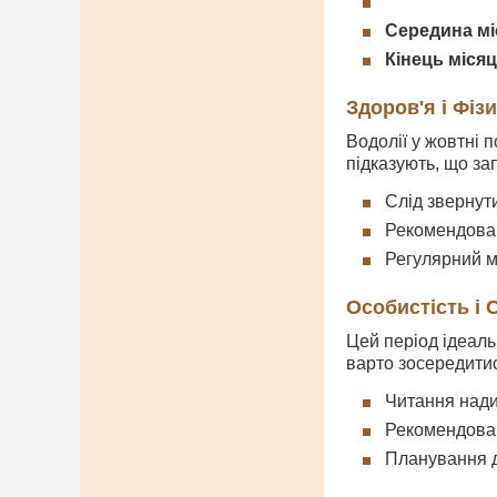
Середина мі
Кінець місяц
Здоров'я і Фіз
Водолії у жовтні 
підказують, що за
Слід звернути
Рекомендован
Регулярний м
Особистість і
Цей період ідеаль
варто зосередитися
Читання нади
Рекомендован
Планування д