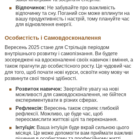
Відпочинок:
Не забувайте про важливість
відпочинку та сну. Поганий сон може вплинути на
вашу продуктивність і настрій, тому плануйте час
для відновлення енергії.
Особистість і Самовдосконалення
Вересень 2025 стане для Стрільців періодом
внутрішнього розвитку і самопізнання. Ви будете
зосереджені на вдосконаленні своїх навичок і вміння, а
також прагнути до особистісного росту. Це чудовий час
для того, щоб почати нові курси, освоїти нову мову чи
розвинути свої творчі здібності.
Розвиток навичок:
Звертайте увагу на нові
можливості для самовдосконалення, не бійтеся
експериментувати в різних сферах.
Рефлексія:
Вересень також сприяє глибокій
рефлексії. Можливо, це буде час, щоб
переосмислити життєві цілі та переконання.
Інтуїція:
Ваша інтуїція буде вкрай сильною цього
місяця. Це може допомогти вам приймати важливі
рішення в особистому та професійному житті.