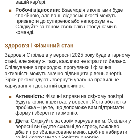
вашій кар'єрі.
Робочі відносини:
Взаємодія з колегами буде
спокійною, але ваші лідерські якості можуть
призвести до суперечок або непорозумінь.
Слідкуйте за тоном своїх слів і стосунками в
команді.
Здоров'я і Фізичний стан
Здоров'я Стрільців у вересні 2025 року буде в гарному
стані, але знову ж таки, важливо не втратити баланс.
Спілкування з природою, прогулянки і фізична
активність можуть значно підвищити рівень енергії.
Зірки рекомендують звернути увагу на правильне
харчування і достатній відпочинок.
Активність:
Фізичні вправи на свіжому повітрі
будуть корисні для вас у вересні. Йога або легка
пробіжка – це те, що допоможе вам підтримати
форму і зберегти гармонію.
Дієта:
Слідкуйте за своїм харчуванням. Оскільки у
вересні ви будете схильні до стресу, важливо
дбати про збалансоване меню, щоб не набирати
зайві кілограми та зберігати енергію.