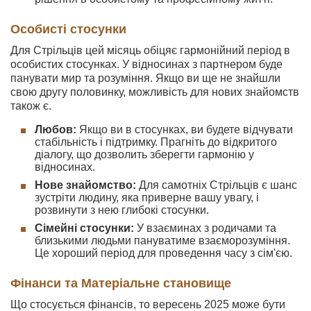
Особисті стосунки
Для Стрільців цей місяць обіцяє гармонійний період в
особистих стосунках. У відносинах з партнером буде
панувати мир та розуміння. Якщо ви ще не знайшли
свою другу половинку, можливість для нових знайомств
також є.
Любов:
Якщо ви в стосунках, ви будете відчувати
стабільність і підтримку. Прагніть до відкритого
діалогу, що дозволить зберегти гармонію у
відносинах.
Нове знайомство:
Для самотніх Стрільців є шанс
зустріти людину, яка приверне вашу увагу, і
розвинути з нею глибокі стосунки.
Сімейні стосунки:
У взаєминах з родичами та
близькими людьми пануватиме взаєморозуміння.
Це хороший період для проведення часу з сім'єю.
Фінанси та Матеріальне становище
Що стосується фінансів, то вересень 2025 може бути