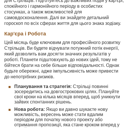
для Стрільців. Підготуйтесь до важливих подій у кар'єрі,
спокійного і гармонійного періоду в особистих
стосунках, а також можливостей для
самовдосконалення. Далі ви знайдете детальний
гороскоп по всіх сферах життя для цього знака зодіаку.
Кар'єра і Робота
Цей місяць буде ключовим для професійного розвитку
Стрільців. Ви будете відчувати потужний потік енергії,
який дозволить вам досягти значних результатів у
роботі. Планети підштовхують до нових ідей, тому не
бійтеся брати на себе більше відповідальності. Однак
будьте обережні, адже імпульсивність може привести
до непотрібних ризиків.
Планування та стратегія:
Стрільці повинні
зосередитись на довгострокових цілях. Плануйте
свої кроки на кілька місяців вперед, щоб уникнути
зайвих спонтанних рішень.
Нова робота:
Якщо ви давно шукаєте нову
можливість, вересень може стати вдалим
періодом для початку нового проекту або
отримання пропозиції, яка стане кроком вперед у