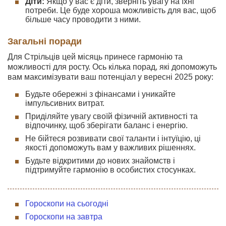
Діти:
Якщо у вас є діти, зверніть увагу на їхні
потреби. Це буде хороша можливість для вас, щоб
більше часу проводити з ними.
Загальні поради
Для Стрільців цей місяць принесе гармонію та
можливості для росту. Ось кілька порад, які допоможуть
вам максимізувати ваш потенціал у вересні 2025 року:
Будьте обережні з фінансами і уникайте
імпульсивних витрат.
Приділяйте увагу своїй фізичній активності та
відпочинку, щоб зберігати баланс і енергію.
Не бійтеся розвивати свої таланти і інтуїцію, ці
якості допоможуть вам у важливих рішеннях.
Будьте відкритими до нових знайомств і
підтримуйте гармонію в особистих стосунках.
Гороскопи на сьогодні
Гороскопи на завтра