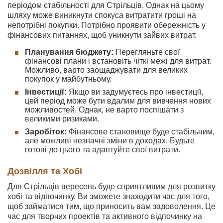
періодом стабільності для Стрільців. Однак на цьому
шляху може виникнути спокуса витратити гроші на
непотрібні покупки. Потрібно проявити обережність у
фінансових питаннях, щоб уникнути зайвих витрат.
Планування бюджету:
Перегляньте свої
фінансові плани і встановіть чіткі межі для витрат.
Можливо, варто заощаджувати для великих
покупок у майбутньому.
Інвестиції:
Якщо ви задумуєтесь про інвестиції,
цей період може бути вдалим для вивчення нових
можливостей. Однак, не варто поспішати з
великими ризиками.
Заробіток:
Фінансове становище буде стабільним,
але можливі незначні зміни в доходах. Будьте
готові до цього та адаптуйте свої витрати.
Дозвілля та Хобі
Для Стрільців вересень буде сприятливим для розвитку
хобі та відпочинку. Ви зможете знаходити час для того,
щоб займатися тим, що приносить вам задоволення. Це
час для творчих проектів та активного відпочинку на