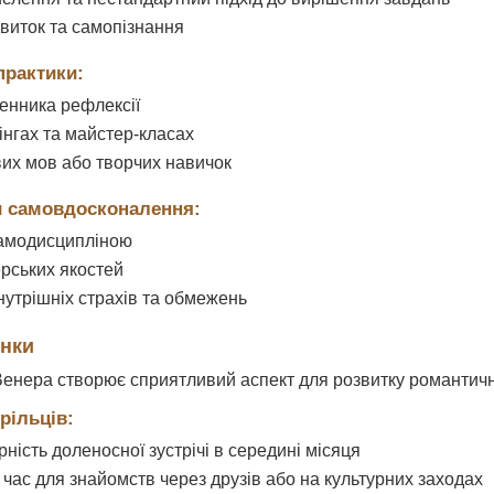
виток та самопізнання
практики:
енника рефлексії
інгах та майстер-класах
их мов або творчих навичок
и самовдосконалення:
самодисципліною
ерських якостей
утрішніх страхів та обмежень
унки
 Венера створює сприятливий аспект для розвитку романтичн
рільців:
ність доленосної зустрічі в середині місяця
час для знайомств через друзів або на культурних заходах