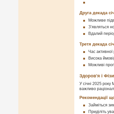
Друга декада січ
Можливе під
З'являться н
Вдалий періо
Третя декада січ
Час активної 
Висока ймові
Можливі проп
Здоров'я і Фіз
У січні 2025 року
важливо раціональ
Рекомендації щ
Займіться зи
Приділіть ува