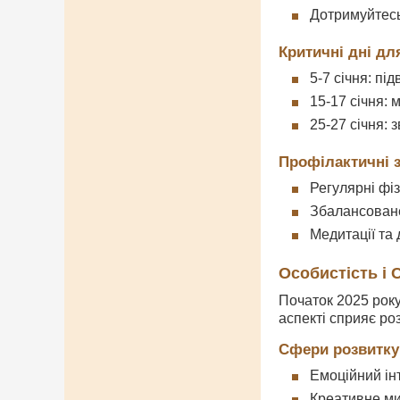
Дотримуйтесь
Критичні дні дл
5-7 січня: п
15-17 січня:
25-27 січня: 
Профілактичні 
Регулярні фіз
Збалансоване
Медитації та 
Особистість і
Початок 2025 року
аспекті сприяє роз
Сфери розвитку
Емоційний інт
Креативне ми