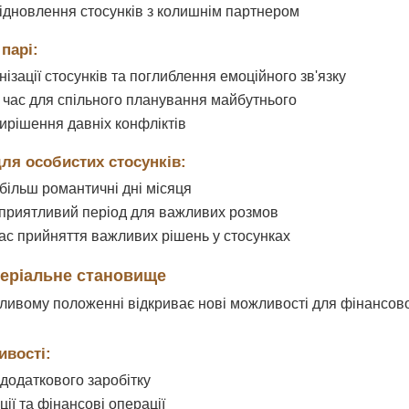
ідновлення стосунків з колишнім партнером
парі:
ізації стосунків та поглиблення емоційного зв'язку
час для спільного планування майбутнього
ирішення давніх конфліктів
ля особистих стосунків:
йбільш романтичні дні місяця
 сприятливий період для важливих розмов
час прийняття важливих рішень у стосунках
теріальне становище
тливому положенні відкриває нові можливості для фінансов
ивості:
додаткового заробітку
ції та фінансові операції