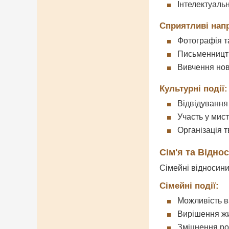
Інтелектуальн
Сприятливі нап
Фотографія т
Письменництв
Вивчення нов
Культурні події:
Відвідування
Участь у мис
Організація 
Сім'я та Відно
Сімейні відносини
Сімейні події:
Можливість в
Вирішення ж
Зміцнення ро