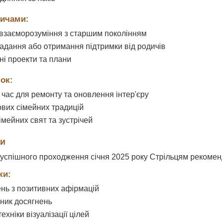
дичами:
взаєморозуміння з старшим поколінням
адання або отримання підтримки від родичів
ні проекти та плани
ок:
час для ремонту та оновлення інтер'єру
вих сімейних традицій
імейних свят та зустрічей
ди
успішного проходження січня 2025 року Стрільцям рекомен
ки:
нь з позитивних афірмацій
ник досягнень
ехніки візуалізації цілей