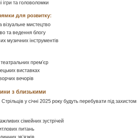
і ігри та головоломки
рямки для розвитку:
а візуальне мистецтво
о та ведення блогу
их музичних інструментів
 театральних прем'єр
тецьких виставках
творчих вечорів
сини з близькими
 Стрільців у січні 2025 року будуть перебувати під захистом
ажливих сімейних зустрічей
итлових питань
динних зв'язків