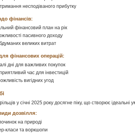
тримання несподіваного прибутку
одо фінансів:
альний фінансовий план на рік
ожливості пасивного доходу
бдуманих великих витрат
для фінансових операцій:
далі дні для важливих покупок
сприятливий час для інвестицій
можливість вигідних угод
бі
ільців у січні 2025 року досягне піку, що створює ідеальні 
види дозвілля:
починок на природі
ер-класи та воркшопи