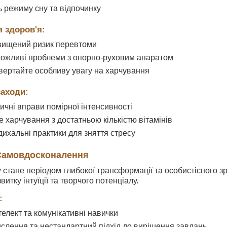
 режиму сну та відпочинку
я здоров'я:
ідвищений ризик перевтоми
 можливі проблеми з опорно-руховим апаратом
звертайте особливу увагу на харчування
заходи:
ичні вправи помірної інтенсивності
 харчування з достатньою кількістю вітамінів
дихальні практики для зняття стресу
 Самовдосконалення
 стане періодом глибокої трансформації та особистісного з
витку інтуїції та творчого потенціалу.
:
елект та комунікативні навички
слення та нестандартний підхід до вирішення завдань