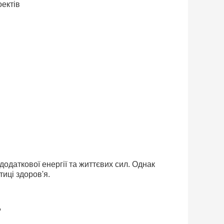
оектів
одаткової енергії та життєвих сил. Однак
иці здоров'я.
д