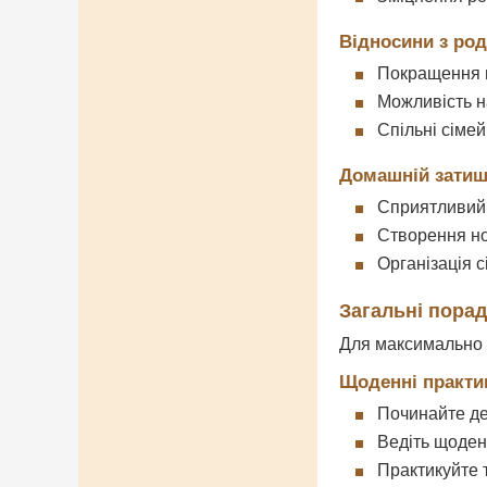
Відносини з ро
Покращення 
Можливість н
Спільні сімей
Домашній затиш
Сприятливий 
Створення но
Організація с
Загальні пора
Для максимально 
Щоденні практи
Починайте де
Ведіть щоден
Практикуйте т