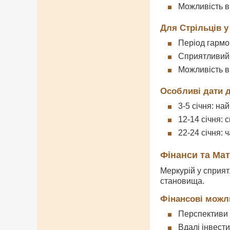
Можливість в
Для Стрільців у 
Період гармон
Сприятливий 
Можливість в
Особливі дати д
3-5 січня: на
12-14 січня:
22-24 січня: 
Фінанси та Ма
Меркурій у сприя
становища.
Фінансові можл
Перспективи 
Вдалі інвести