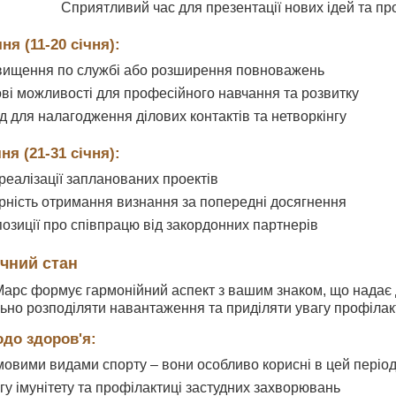
Сприятливий час для презентації нових ідей та пр
ня (11-20 січня):
вищення по службі або розширення повноважень
ові можливості для професійного навчання та розвитку
д для налагодження ділових контактів та нетворкінгу
ня (21-31 січня):
реалізації запланованих проектів
рність отримання визнання за попередні досягнення
озиції про співпрацю від закордонних партнерів
ичний стан
 Марс формує гармонійний аспект з вашим знаком, що надає д
но розподіляти навантаження та приділяти увагу профілакт
одо здоров'я:
мовими видами спорту – вони особливо корисні в цей періо
гу імунітету та профілактиці застудних захворювань