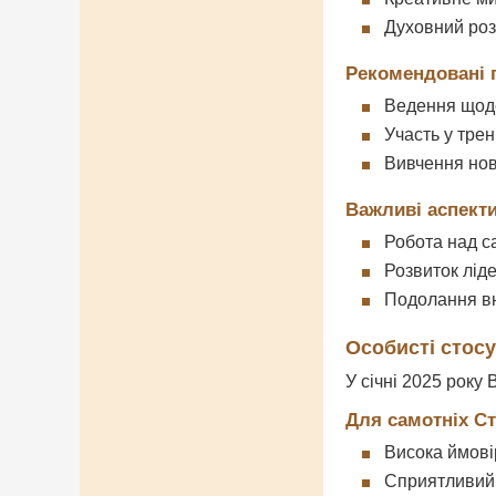
Духовний роз
Рекомендовані 
Ведення щод
Участь у трен
Вивчення нов
Важливі аспект
Робота над 
Розвиток лід
Подолання вн
Особисті стос
У січні 2025 року
Для самотніх Ст
Висока ймовір
Сприятливий 