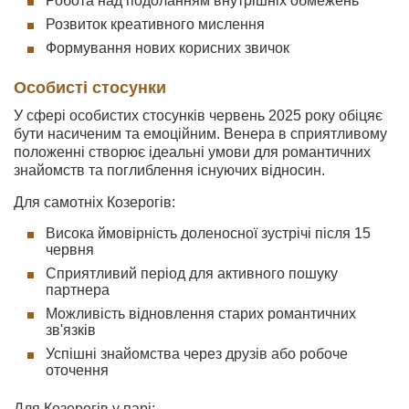
Робота над подоланням внутрішніх обмежень
Розвиток креативного мислення
Формування нових корисних звичок
Особисті стосунки
У сфері особистих стосунків червень 2025 року обіцяє
бути насиченим та емоційним. Венера в сприятливому
положенні створює ідеальні умови для романтичних
знайомств та поглиблення існуючих відносин.
Для самотніх Козерогів:
Висока ймовірність доленосної зустрічі після 15
червня
Сприятливий період для активного пошуку
партнера
Можливість відновлення старих романтичних
зв'язків
Успішні знайомства через друзів або робоче
оточення
Для Козерогів у парі: