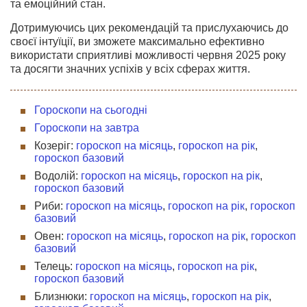
та емоційний стан.
Дотримуючись цих рекомендацій та прислухаючись до
своєї інтуїції, ви зможете максимально ефективно
використати сприятливі можливості червня 2025 року
та досягти значних успіхів у всіх сферах життя.
Гороскопи на сьогодні
Гороскопи на завтра
Козеріг:
гороскоп на місяць
,
гороскоп на рік
,
гороскоп базовий
Водолій:
гороскоп на місяць
,
гороскоп на рік
,
гороскоп базовий
Риби:
гороскоп на місяць
,
гороскоп на рік
,
гороскоп
базовий
Овен:
гороскоп на місяць
,
гороскоп на рік
,
гороскоп
базовий
Телець:
гороскоп на місяць
,
гороскоп на рік
,
гороскоп базовий
Близнюки:
гороскоп на місяць
,
гороскоп на рік
,