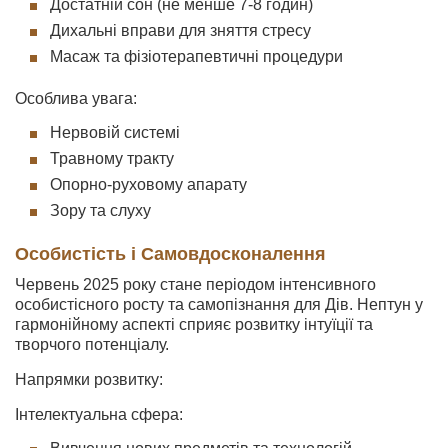
Достатній сон (не менше 7-8 годин)
Дихальні вправи для зняття стресу
Масаж та фізіотерапевтичні процедури
Особлива увага:
Нервовій системі
Травному тракту
Опорно-руховому апарату
Зору та слуху
Особистість і Самовдосконалення
Червень 2025 року стане періодом інтенсивного
особистісного росту та самопізнання для Дів. Нептун у
гармонійному аспекті сприяє розвитку інтуїції та
творчого потенціалу.
Напрямки розвитку:
Інтелектуальна сфера: