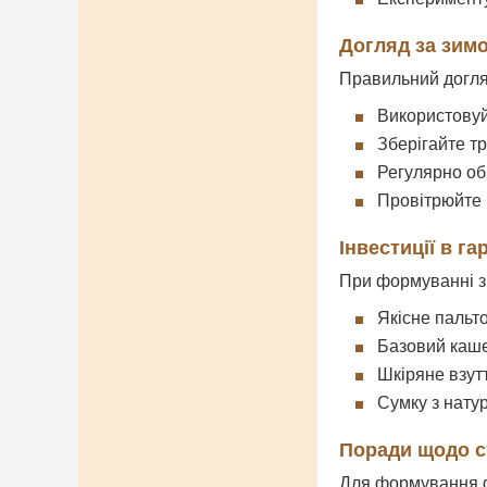
Догляд за зим
Правильний догля
Використовуй
Зберігайте тр
Регулярно об
Провітрюйте р
Інвестиції в г
При формуванні з
Якісне пальт
Базовий каше
Шкіряне взут
Сумку з нату
Поради щодо с
Для формування ф