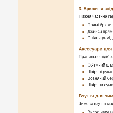
3. Брюки та спі
Нижня частина га
Прямі брюки з
Джинси прямо
Спідниця-мід
Аксесуари для
Правильно підібра
Об'ємний шар
Шкіряні рука
Вовняний бер
Шкіряна сумк
Взуття для зи
Зимове взуття має
Високі череви