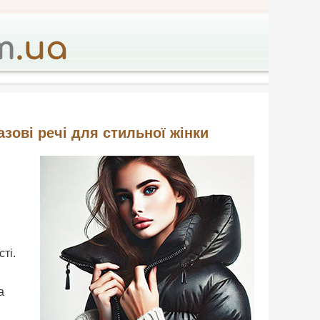
зові речі для стильної жінки
ті.
а