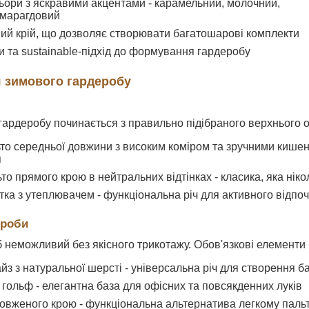
ьори з яскравими акцентами - карамельний, молочний,
смарагдовий
ий крій, що дозволяє створювати багатошарові комплекти
и та sustainable-підхід до формування гардеробу
я зимового гардеробу
ардеробу починається з правильно підібраного верхнього од
то середньої довжини з високим коміром та зручними кише
я
о прямого крою в нейтральних відтінках - класика, яка ніко
ка з утеплювачем - функціональна річ для активного відпоч
ироби
 неможливий без якісного трикотажу. Обов'язкові елементи
йз з натуральної шерсті - універсальна річ для створення 
гольф - елегантна база для офісних та повсякденних луків
овженого крою - функціональна альтернатива легкому паль