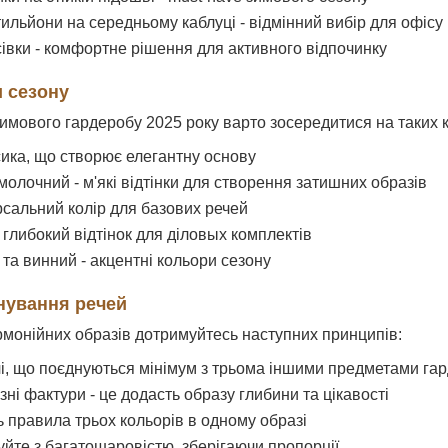
тильйони на середньому каблуці - відмінний вибір для офісу
сівки - комфортне рішення для активного відпочинку
и сезону
имового гардеробу 2025 року варто зосередитися на таких 
сика, що створює елегантну основу
олочний - м'які відтінки для створення затишних образів
рсальний колір для базових речей
 глибокий відтінок для діловых комплектів
та винний - акцентні кольори сезону
нування речей
рмонійних образів дотримуйтесь наступних принципів:
і, що поєднуються мінімум з трьома іншими предметами га
зні фактури - це додасть образу глибини та цікавості
 правила трьох кольорів в одному образі
йте з багатошаровістю, зберігаючи пропорції