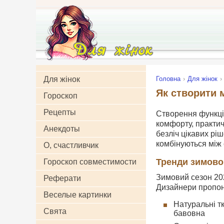
Для жінок
Головна
Для жінок
Як створити 
Гороскоп
Рецепты
Створення функці
комфорту, практич
Анекдоты
безліч цікавих рі
комбінуються між 
О, счастливчик
Тренди зимово
Гороскоп совместимости
Зимовий сезон 202
Реферати
Дизайнери пропон
Веселые картинки
Натуральні т
Свята
бавовна