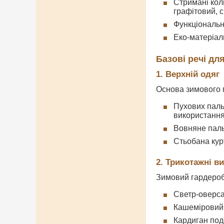
Стримані кол
графітовий, 
Функціональн
Еко-матеріал
Базові речі дл
1. Верхній одяг
Основа зимового г
Пухових паль
використанн
Вовняне пальт
Стьобана курт
2. Трикотажні в
Зимовий гардероб
Светр-оверса
Кашеміровий 
Кардиган под