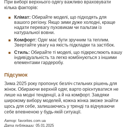
При виборі верхнього одягу важливо враховувати
кілька факторів:
Клімат:
Обирайте моделі, що підходять для
вашого регіону. Якщо зими дуже холодні, краще
надати перевагу пуховикам чи пальтам із
натуральної вовни.
Комфорт:
Одяг має бути зручним та теплим.
Звертайте увагу на якість підкладки та застібок.
Стиль:
Обирайте ті моделі, що підкреслюють вашу
індивідуальність та легко комбінуються з іншими
елементами гардеробу.
Підсумок
Зима 2025 року пропонує безліч стильних рішень для
жінок. Обираючи верхній одяг, варто орієнтуватися не
лише на модні тенденції, а й на комфорт. Завдяки
широкому вибору моделей, кожна жінка зможе знайти
щось для себе, залишаючись у тренді та відчуваючи
себе впевненою у будь-якій ситуації.
Автор:
favorites.com.ua
Дата публікации:
05.01.2025