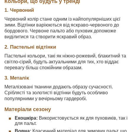
Кольори, що будуть у тренді
1. Червоний
Червоний колір стане одним із найпопулярніших цієї
зими. Відтінки варіюються від яскраво-червоного до
бордового. Червоне пальто або пуховик допоможе
виділитися та створити яскравий образ.
2. Пастельні відтінки
Пастельні кольори, такі як ніжно-рожевий, блакитний та
світло-сірий, будуть актуальними для тих, хто віддає
перевагу більш спокійним образам.
3. Металік
Металізовані тканини додають образу сучасності.
Сріблясті та золотисті відтінки будуть особливо
популярними у вечірньому гардеробі.
Матеріали сезону
Екошкіра:
Використовується як для пуховиків, так і
для пальт.
Вовна:
Класичний матеріал для зимових пальт, що