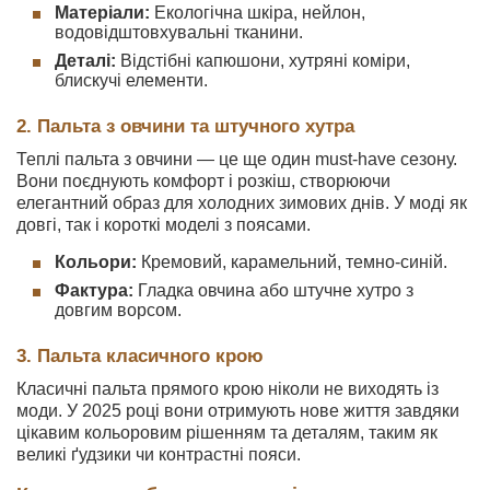
Матеріали:
Екологічна шкіра, нейлон,
водовідштовхувальні тканини.
Деталі:
Відстібні капюшони, хутряні коміри,
блискучі елементи.
2. Пальта з овчини та штучного хутра
Теплі пальта з овчини — це ще один must-have сезону.
Вони поєднують комфорт і розкіш, створюючи
елегантний образ для холодних зимових днів. У моді як
довгі, так і короткі моделі з поясами.
Кольори:
Кремовий, карамельний, темно-синій.
Фактура:
Гладка овчина або штучне хутро з
довгим ворсом.
3. Пальта класичного крою
Класичні пальта прямого крою ніколи не виходять із
моди. У 2025 році вони отримують нове життя завдяки
цікавим кольоровим рішенням та деталям, таким як
великі ґудзики чи контрастні пояси.