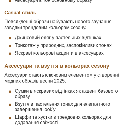
Аксесуари в тон основному образу
Casual стиль
Повсякденні образи набувають нового звучання
завдяки трендовим кольорам сезону.
Джинсовий одяг у пастельних відтінках
Трикотаж у природних, заспокійливих тонах
Яскраві кольорові акценти в аксесуарах
Аксесуари та взуття в кольорах сезону
Аксесуари стають ключовим елементом у створенні
модних образів весни 2025.
Сумки в яскравих відтінках як акцент базового
образу
Взуття в пастельних тонах для елегантного
завершення look'у
Шарфи та хустки в трендових кольорах для
додавання свіжості