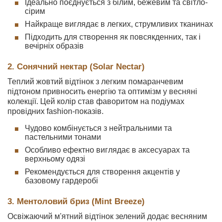
Ідеально поєднується з білим, бежевим та світло-
сірим
Найкраще виглядає в легких, струмливих тканинах
Підходить для створення як повсякденних, так і
вечірніх образів
2. Сонячний нектар (Solar Nectar)
Теплий жовтий відтінок з легким помаранчевим
підтоном привносить енергію та оптимізм у весняні
колекції. Цей колір став фаворитом на подіумах
провідних fashion-показів.
Чудово комбінується з нейтральними та
пастельними тонами
Особливо ефектно виглядає в аксесуарах та
верхньому одязі
Рекомендується для створення акцентів у
базовому гардеробі
3. Ментоловий бриз (Mint Breeze)
Освіжаючий м'ятний відтінок зелений додає весняним