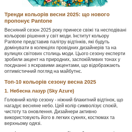
Тренди кольорів весни 2025: що нового
пропонує Pantone
Весняний сезон 2025 року принесе свіжі та несподівані
кольорові рішення у світ моди. Інститут кольору
Pantone представив палітру відтінків, які будуть
домінувати в колекціях провідних дизайнерів та на
вулицях світових столиць моди. Цього сезону експерти
зробили акцент на природних, заспокійливих тонах у
поєднанні з яскравими акцентами, що відображають
оптимістичний погляд на майбутнє.
Топ-10 кольорів сезону весна 2025
1. Небесна лазур (Sky Azure)
Головний колір сезону - ніжний блакитний відтінок, що
нагадує весняне небо. Цей колір символізує спокій,
чистоту та оновлення. Дизайнери активно
використовують його в легких сукнях, костюмах та
верхньому одязі.